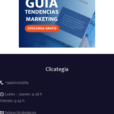
Clicategia
+34910052564
Lunes - Jueves: 9-18 h
Viernes: 9-15 h
hola@clicategia.es