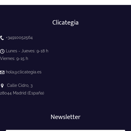
Clicategia
+34910052564
Lunes - Jueves: 9-18 h
Viernes: 9-15 h
hola@clicategia.es
Calle Cidro, 3
28044 Madrid (España)
Newsletter