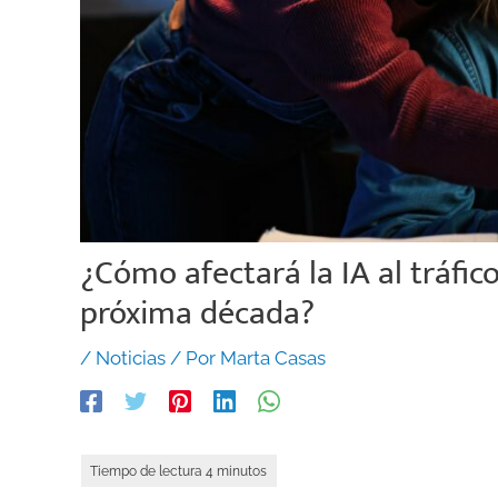
¿Cómo afectará la IA al tráfi
próxima década?
/
Noticias
/ Por
Marta Casas