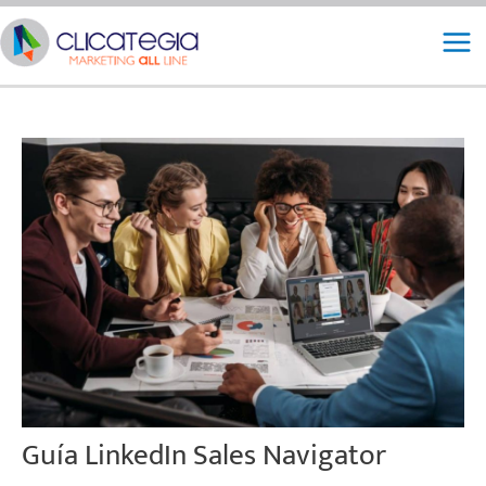
Ir
Mai
al
Me
contenido
Guía LinkedIn Sales Navigator