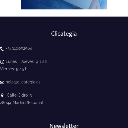
Clicategia
+34910052564
Lunes - Jueves: 9-18 h
Viernes: 9-15 h
hola@clicategia.es
Calle Cidro, 3
28044 Madrid (España)
Newsletter