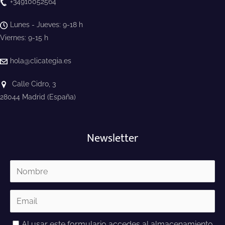
+34910052564
Lunes - Jueves: 9-18 h
Viernes: 9-15 h
hola@clicategia.es
Calle Cidro, 3
28044 Madrid (España)
Newsletter
Al usar este formulario accedes al almacenamiento