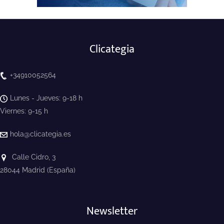
Clicategia
+34910052564
Lunes - Jueves: 9-18 h
Viernes: 9-15 h
hola@clicategia.es
Calle Cidro, 3
28044 Madrid (España)
Newsletter