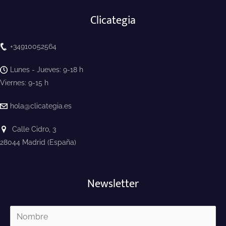
Clicategia
+34910052564
Lunes - Jueves: 9-18 h
Viernes: 9-15 h
hola@clicategia.es
Calle Cidro, 3
28044 Madrid (España)
Newsletter