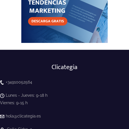
Clicategia
+34910052564
Lunes - Jueves: 9-18 h
Viernes: 9-15 h
hola@clicategia.es