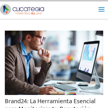
Ir
Mai
al
Me
contenido
Brand24: La Herramienta Esencial