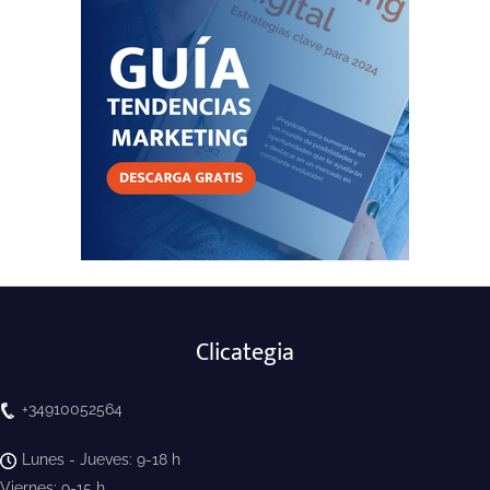
Clicategia
+34910052564
Lunes - Jueves: 9-18 h
Viernes: 9-15 h