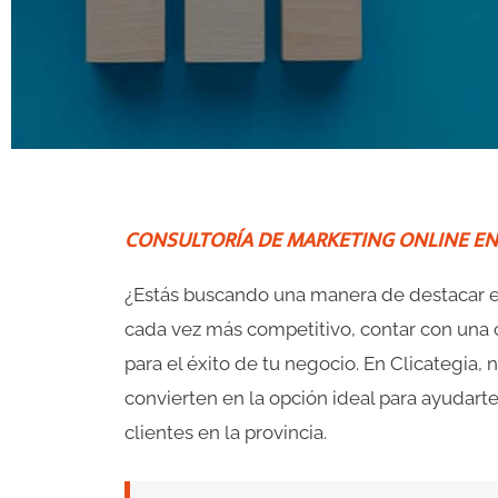
v
i
o
u
CONSULTORÍA DE MARKETING ONLINE EN
s
s
¿Estás buscando una manera de destacar e
cada vez más competitivo, contar con una 
l
para el éxito de tu negocio. En Clicategia,
i
convierten en la opción ideal para ayudarte
clientes en la provincia.
d