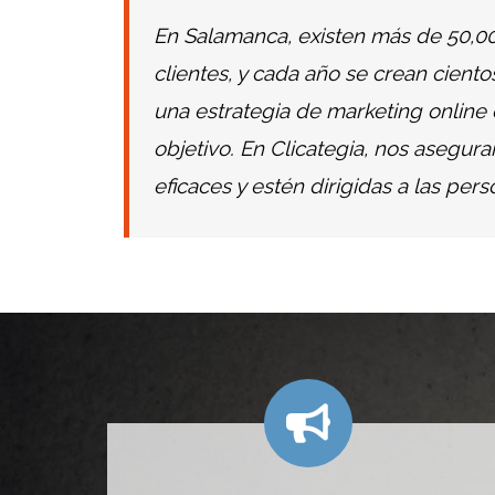
e
En Salamanca, existen más de 50,0
clientes, y cada año se crean cient
una estrategia de marketing online e
objetivo. En Clicategia, nos aseg
eficaces y estén dirigidas a las pe