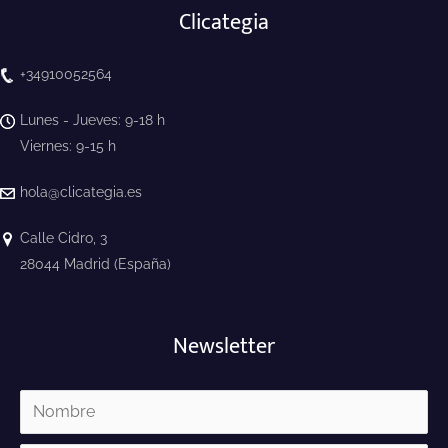
Clicategia
+34910052564
Lunes - Jueves: 9-18 h
Viernes: 9-15 h
hola@clicategia.es
Calle Cidro, 3
28044 Madrid (España)
Newsletter