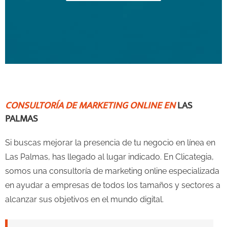
v
t
i
s
o
l
u
i
CONSULTORÍA DE MARKETING ONLINE EN
LAS
s
d
PALMAS
s
e
Si buscas mejorar la presencia de tu negocio en línea en
l
Las Palmas, has llegado al lugar indicado. En Clicategia,
somos una consultoría de marketing online especializada
i
en ayudar a empresas de todos los tamaños y sectores a
alcanzar sus objetivos en el mundo digital.
d
e