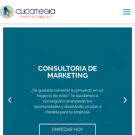
Ir
Mai
al
Me
contenido
CONSULTORIA DE
MARKETING
¿Te gustaría convertir tu proyecto en un
negocio de éxito? Te ayudamos a
P
N
conseguirlo analizando tus
oportunidades y diseñando un plan a
medida para tu empresa
r
e
e
x
EMPEZAR HOY