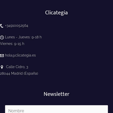
Clicategia
+34910052564
Lunes - Jueves: 9-18 h
Viernes: 9-15 h
hola@clicategia.es
Calle Cidro, 3
28044 Madrid (España)
Newsletter