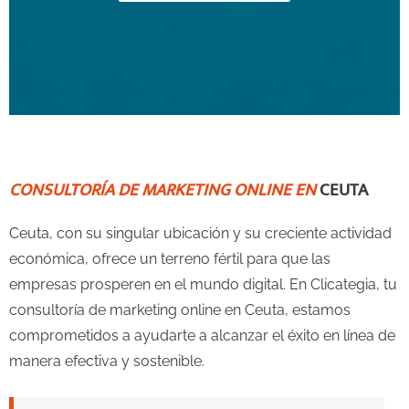
v
t
i
s
o
l
u
i
CONSULTORÍA DE MARKETING ONLINE EN
CEUTA
s
d
Ceuta, con su singular ubicación y su creciente actividad
s
e
económica, ofrece un terreno fértil para que las
l
empresas prosperen en el mundo digital. En Clicategia, tu
consultoría de marketing online en Ceuta, estamos
i
comprometidos a ayudarte a alcanzar el éxito en línea de
d
manera efectiva y sostenible.
e