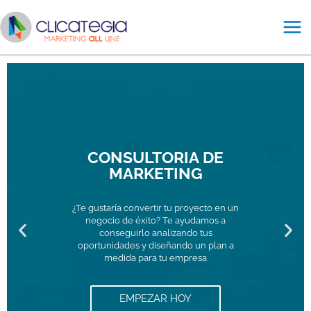
Ir
Mai
al
Me
contenido
CONSULTORIA DE
MARKETING
¿Te gustaría convertir tu proyecto en un
negocio de éxito? Te ayudamos a
P
N
conseguirlo analizando tus
oportunidades y diseñando un plan a
medida para tu empresa
r
e
e
x
EMPEZAR HOY