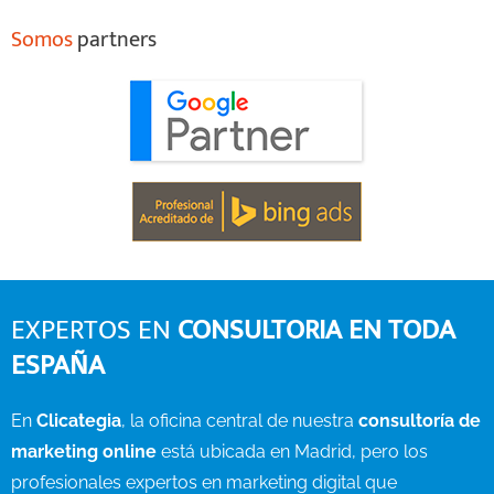
Somos
partners
EXPERTOS EN
CONSULTORIA EN TODA
ESPAÑA
En
Clicategia
, la oficina central de nuestra
consultoría de
marketing online
está ubicada en Madrid, pero los
profesionales expertos en marketing digital que