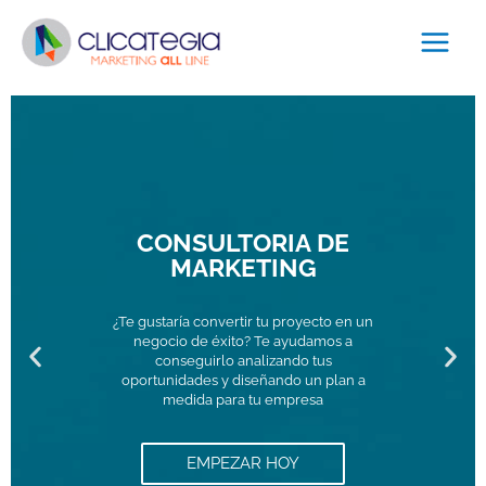
Ir
Main
al
Menu
contenido
CONSULTORIA DE
MARKETING
¿Te gustaría convertir tu proyecto en un
negocio de éxito? Te ayudamos a
P
N
conseguirlo analizando tus
oportunidades y diseñando un plan a
medida para tu empresa
r
e
e
x
EMPEZAR HOY