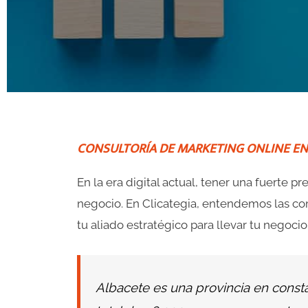
v
i
o
u
CONSULTORÍA DE MARKETING ONLINE EN
s
s
En la era digital actual, tener una fuerte p
negocio. En Clicategia, entendemos las co
l
tu aliado estratégico para llevar tu negocio
i
d
Albacete es una provincia en const