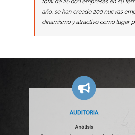
e
total de 26.000 empresas en su terr
año, se han creado 200 nuevas emp
dinamismo y atractivo como lugar 
AUDITORIA
Análisis