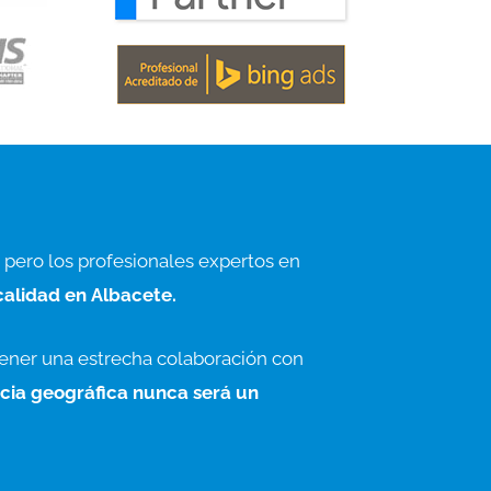
 pero los profesionales expertos en
calidad en Albacete.
ener una estrecha colaboración con
ncia geográfica nunca será un